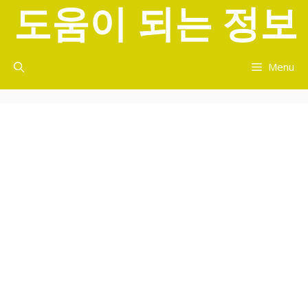
도움이 되는 정보
컨
텐
츠
로
Menu
건
너
뛰
기