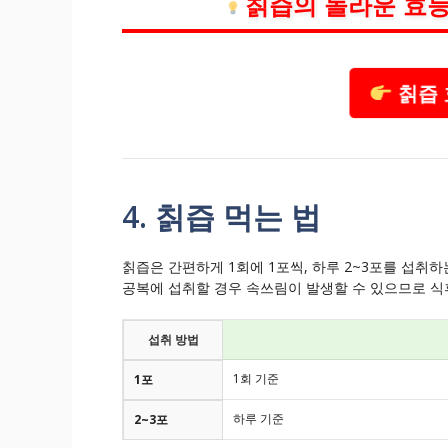
칡즙의 놀라운 효능
칡즙 
4. 칡즙 먹는 법
칡즙은 간편하게 1회에 1포씩, 하루 2~3포를 섭취
공복에 섭취할 경우 속쓰림이 발생할 수 있으므로 
섭취 방법
1회 기준
1포
하루 기준
2~3포