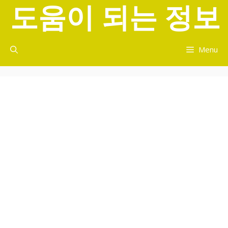
도움이 되는 정보
컨
텐
츠
로
Menu
건
너
뛰
기