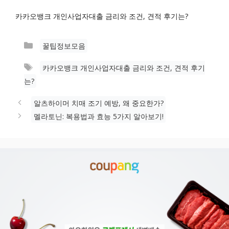
카카오뱅크 개인사업자대출 금리와 조건, 견적 후기는?
카
꿀팁정보모음
테
태
카카오뱅크 개인사업자대출 금리와 조건, 견적 후기
고
그
는?
리
알츠하이머 치매 조기 예방, 왜 중요한가?
멜라토닌: 복용법과 효능 5가지 알아보기!