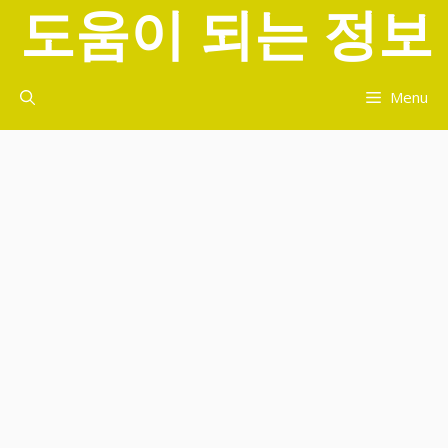
도움이 되는 정보
컨
텐
츠
로
Menu
건
너
뛰
기