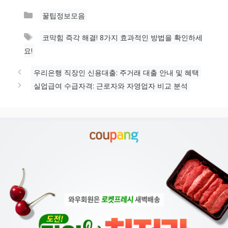
카
꿀팁정보모음
테
태
코막힘 즉각 해결! 8가지 효과적인 방법을 확인하세
고
그
요!
리
우리은행 직장인 신용대출: 주거래 대출 안내 및 혜택
실업급여 수급자격: 근로자와 자영업자 비교 분석