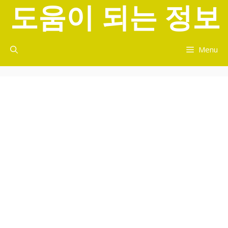
도움이 되는 정보
컨
텐
츠
로
Menu
건
너
뛰
기