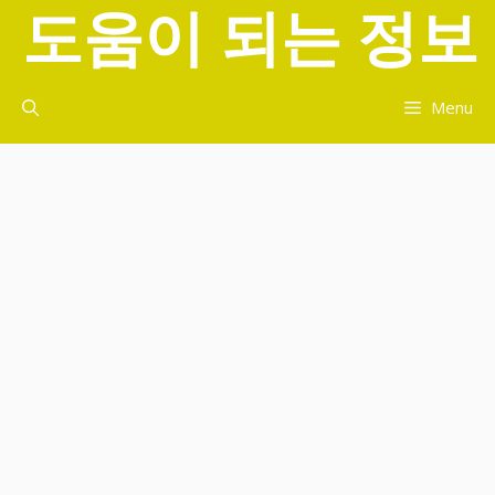
도움이 되는 정보
컨
텐
츠
로
Menu
건
너
뛰
기