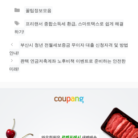
카
꿀팁정보모음
테
태
프리랜서 종합소득세 환급, 스마트택스로 쉽게 해결
고
그
하기!
리
부산시 청년 전월세보증금 무이자 대출 신청자격 및 방법
안내!
콴텍 연금저축계좌 노후비책 이벤트로 준비하는 안전한
미래!