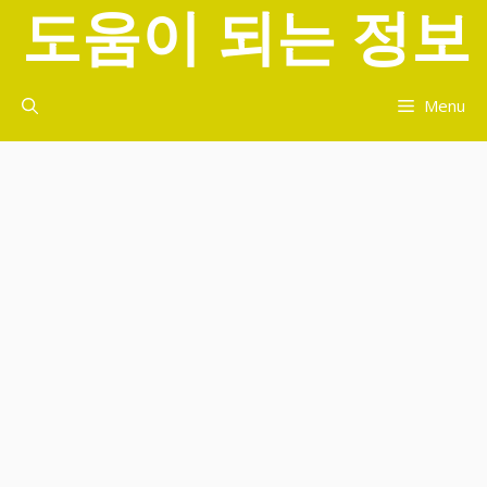
도움이 되는 정보
컨
텐
츠
로
Menu
건
너
뛰
기