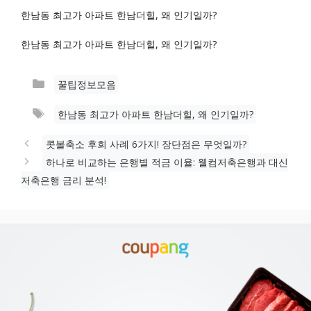
한남동 최고가 아파트 한남더힐, 왜 인기일까?
한남동 최고가 아파트 한남더힐, 왜 인기일까?
카
꿀팁정보모음
테
태
한남동 최고가 아파트 한남더힐, 왜 인기일까?
고
그
리
콧볼축소 후회 사례 6가지! 장단점은 무엇일까?
하나로 비교하는 은행별 적금 이율: 웰컴저축은행과 대신
저축은행 금리 분석!