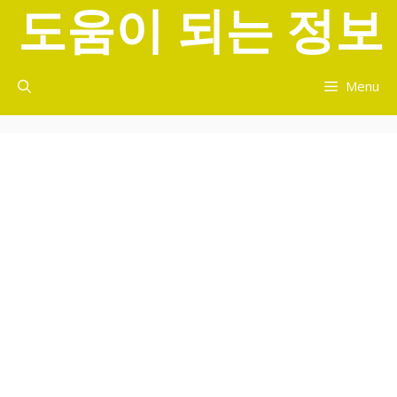
도움이 되는 정보
컨
텐
츠
로
Menu
건
너
뛰
기