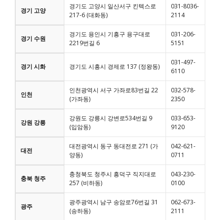
경기도 고양시 일산서구 킨텍스로
031-8036-
경기 고양
217-6 (대화동)
2114
경기도 용인시 기흥구 용구대로
031-206-
경기 수원
2219번길 6
5151
031-497-
경기 시화
경기도 시흥시 경제로 137 (정왕동)
6110
인천광역시 서구 가좌로83번길 22
032-578-
인천
(가좌동)
2350
강원도 강릉시 강변로534번길 9
033-653-
강원 강릉
(입암동)
9120
대전광역시 동구 동대전로 271 (가
042-621-
대전
양동)
0711
충청북도 청주시 흥덕구 직지대로
043-230-
충북 청주
257 (비하동)
0100
광주광역시 남구 송암로76번길 31
062-673-
광주
(송하동)
2111