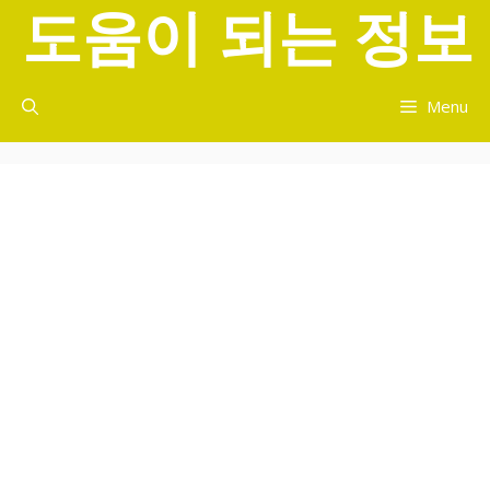
도움이 되는 정보
컨
텐
츠
로
Menu
건
너
뛰
기