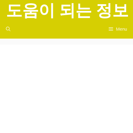
도움이 되는 정보
컨
텐
츠
로
Menu
건
너
뛰
기