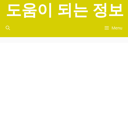
도움이 되는 정보
컨
텐
츠
로
Menu
건
너
뛰
기