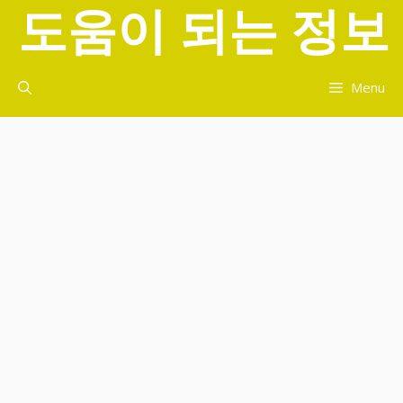
도움이 되는 정보
컨
텐
츠
로
Menu
건
너
뛰
기