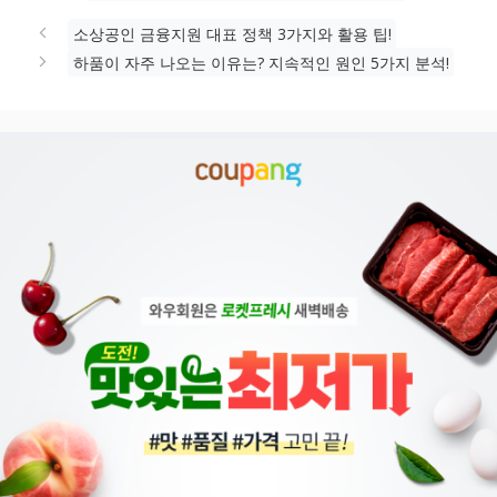
그
리
소상공인 금융지원 대표 정책 3가지와 활용 팁!
하품이 자주 나오는 이유는? 지속적인 원인 5가지 분석!