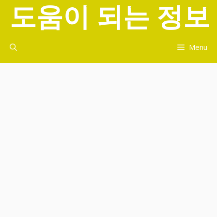
도움이 되는 정보
컨
텐
츠
로
Menu
건
너
뛰
기