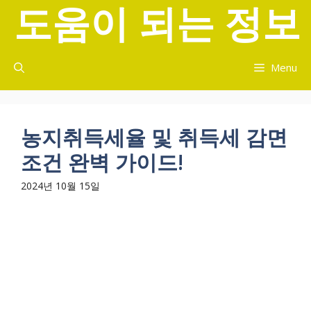
도움이 되는 정보
컨
텐
츠
로
Menu
건
너
뛰
기
농지취득세율 및 취득세 감면
조건 완벽 가이드!
2024년 10월 15일