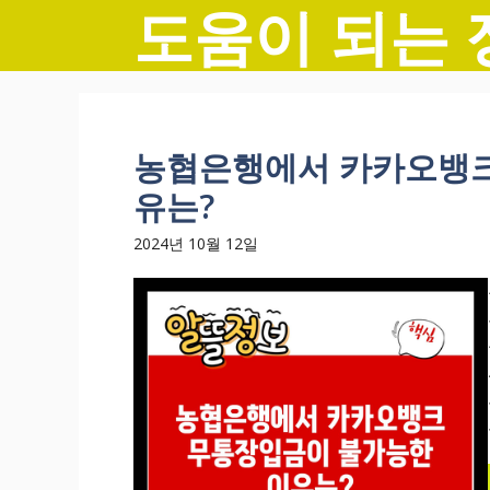
도움이 되는 
컨
텐
츠
로
건
너
농협은행에서 카카오뱅크
뛰
유는?
기
2024년 10월 12일