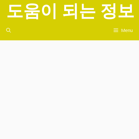
도움이 되는 정보
컨
텐
츠
로
Menu
건
너
뛰
기