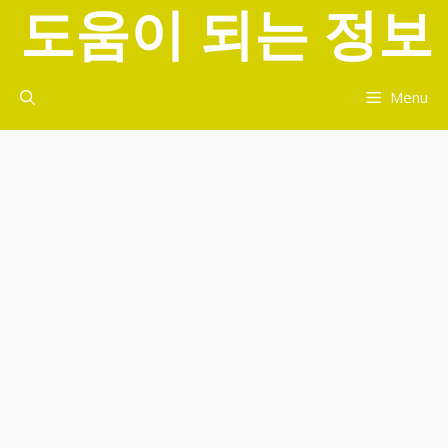
도움이 되는 정보
컨
텐
츠
로
Menu
건
너
뛰
기