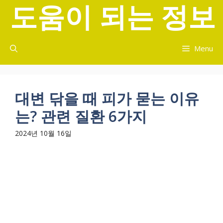
도움이 되는 정보
컨
텐
츠
로
Menu
건
너
뛰
기
대변 닦을 때 피가 묻는 이유
는? 관련 질환 6가지
2024년 10월 16일