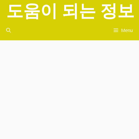
도움이 되는 정보
컨
텐
츠
로
Menu
건
너
뛰
기