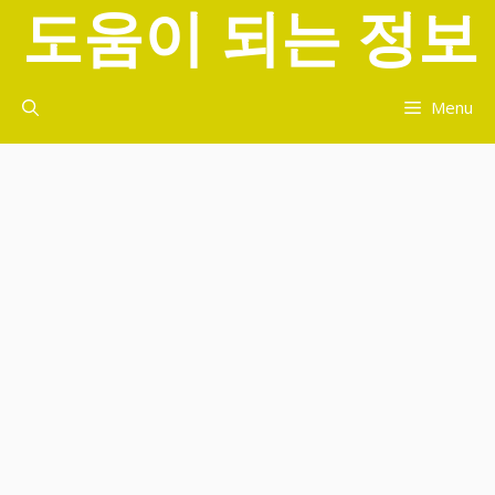
도움이 되는 정보
컨
텐
츠
로
Menu
건
너
뛰
기