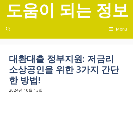
도움이 되는 정보
컨
텐
츠
로
Menu
건
너
뛰
기
대환대출 정부지원: 저금리
소상공인을 위한 3가지 간단
한 방법!
2024년 10월 13일