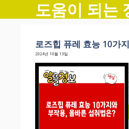
도움이 되는 
컨
텐
츠
로
건
너
로즈힙 퓨레 효능 10가
뛰
기
2024년 10월 13일