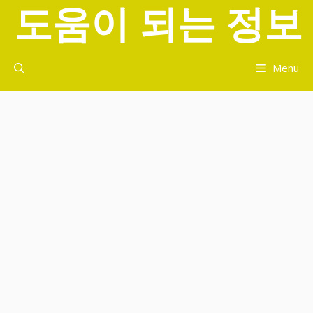
도움이 되는 정보
컨
텐
츠
로
Menu
건
너
뛰
기