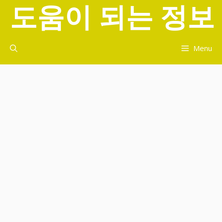
도움이 되는 정보
컨
텐
츠
로
Menu
건
너
뛰
기