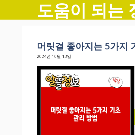
도움이 되는 
컨
텐
츠
로
건
너
머릿결 좋아지는 5가지 
뛰
기
2024년 10월 13일