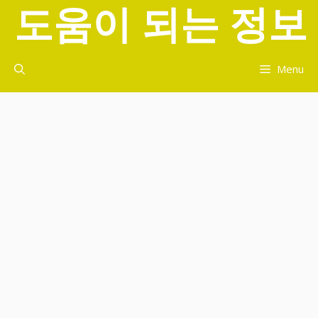
도움이 되는 정보
컨
텐
츠
로
Menu
건
너
뛰
기