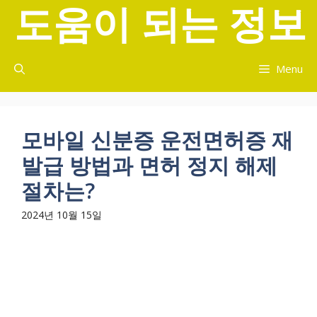
도움이 되는 정보
컨
텐
츠
로
Menu
건
너
뛰
기
모바일 신분증 운전면허증 재
발급 방법과 면허 정지 해제
절차는?
2024년 10월 15일