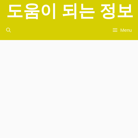
도움이 되는 정보
컨
텐
츠
로
Menu
건
너
뛰
기