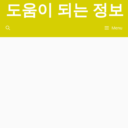
도움이 되는 정보
컨
텐
츠
로
Menu
건
너
뛰
기