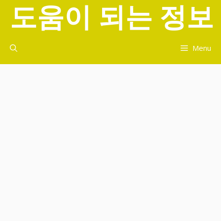
도움이 되는 정보
컨
텐
츠
로
Menu
건
너
뛰
기