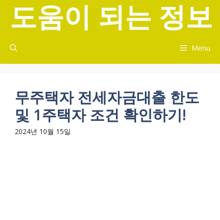
도움이 되는 정보
컨
텐
츠
로
Menu
건
너
뛰
기
무주택자 전세자금대출 한도
및 1주택자 조건 확인하기!
2024년 10월 15일