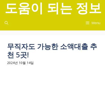
도움이 되는 정보
컨
텐
츠
로
Menu
건
너
뛰
기
무직자도 가능한 소액대출 추
천 5곳!
2024년 10월 14일