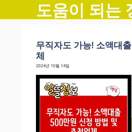
도움이 되는 
컨
텐
츠
로
건
너
무직자도 가능! 소액대출 
뛰
체
기
2024년 10월 14일