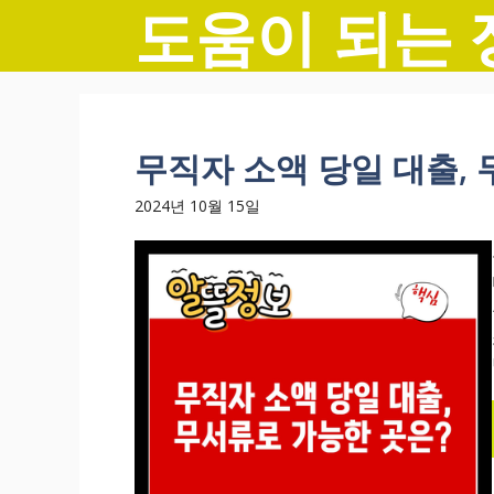
도움이 되는 
컨
텐
츠
로
건
너
무직자 소액 당일 대출,
뛰
기
2024년 10월 15일