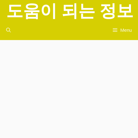
도움이 되는 정보
컨
텐
츠
로
Menu
건
너
뛰
기