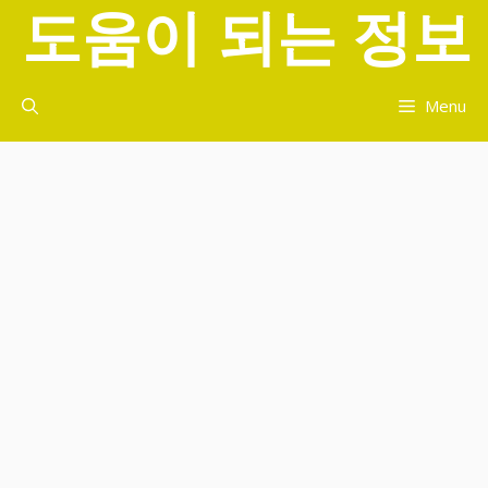
도움이 되는 정보
컨
텐
츠
로
Menu
건
너
뛰
기