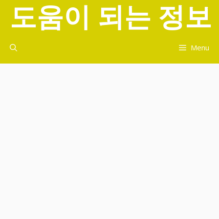
도움이 되는 정보
컨
텐
츠
로
Menu
건
너
뛰
기