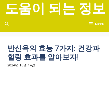
도움이 되는 정보
컨
텐
츠
로
Menu
건
너
뛰
기
반신욕의 효능 7가지: 건강과
힐링 효과를 알아보자!
2024년 10월 14일