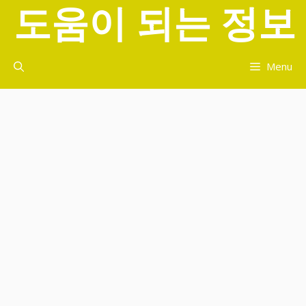
도움이 되는 정보
컨
텐
츠
로
Menu
건
너
뛰
기